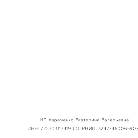
ва, апрель 2021
Москва, август 2020
Коп
т 10 000 pуб.
от 10 000 pуб.
ИП Авраменко Екатерина Валерьевна
ИНН: 772703117419 | ОГРНИП: 3247746006590