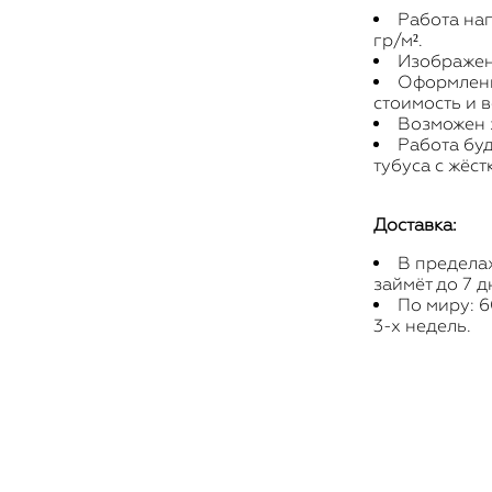
Работа на
гр/м².
Изображени
Оформление
стоимость и 
Возможен
Работа буд
тубуса с жёст
Доставка:
В пределах
займёт до 7 д
По миру: 6
3-х недель.