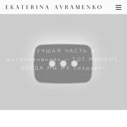
ЛУЧШАЯ ЧАСТЬ
в
воспоминаниях
— ТОТ МОМЕНТ,
КОГДА МЫ ИХ
создаём
!